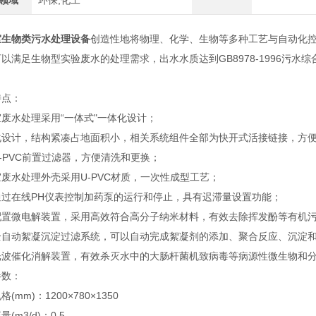
领域
环保,化工
室生物类污水处理设备
创造性地将物理、化学、生物等多种工艺与自动化
以满足生物型实验废水的处理需求，出水水质达到GB8978-1996污水
特点：
废水处理采用“一体式"一体化设计；
化设计，结构紧凑占地面积小，相关系统组件全部为快开式活接链接，方
-PVC前置过滤器，方便清洗和更换；
废水处理外壳采用U-PVC材质，一次性成型工艺；
通过在线PH仪表控制加药泵的运行和停止，具有迟滞量设置功能；
配置微电解装置，采用高效符合高分子纳米材料，有效去除挥发酚等有机
全自动絮凝沉淀过滤系统，可以自动完成絮凝剂的添加、聚合反应、沉淀
光波催化消解装置，有效杀灭水中的大肠杆菌机致病毒等病源性微生物和
参数：
(mm)：1200×780×1350
(m3/d)：0.5