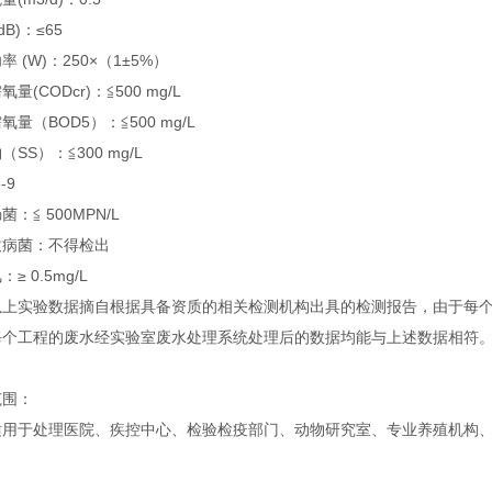
dB)：≤65
率 (W)：250×（1±5%）
量(CODcr)：≦500 mg/L
氧量（BOD5）：≦500 mg/L
SS）：≦300 mg/L
-9
：≦ 500MPN/L
致病菌：不得检出
≥ 0.5mg/L
以上实验数据摘自根据具备资质的相关检测机构出具的检测报告，由于每
每个工程的废水经实验室废水处理系统处理后的数据均能与上述数据相符
范围：
适用于处理医院、疾控中心、检验检疫部门、动物研究室、专业养殖机构