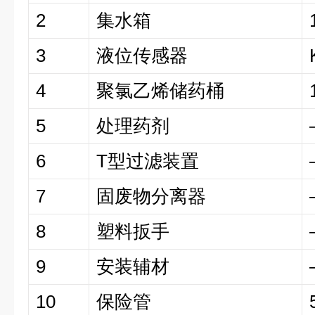
2
集水箱
3
液位传感器
4
聚氯乙烯储药桶
5
处理药剂
6
T型过滤装置
7
固废物分离器
8
塑料扳手
9
安装辅材
10
保险管