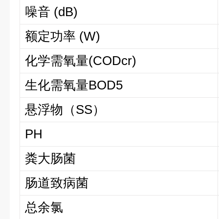
噪音 (dB)
额定功率 (W)
化学需氧量(CODcr)
生化需氧量BOD5
悬浮物（SS）
PH
粪大肠菌
肠道致病菌
总余氯